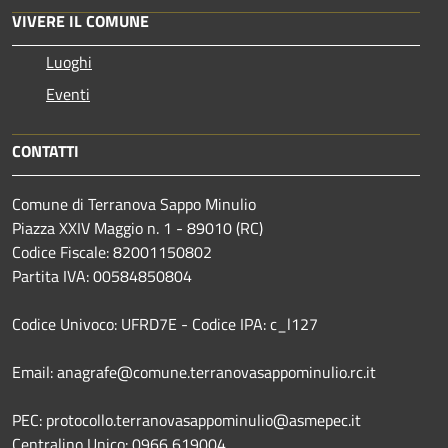
VIVERE IL COMUNE
Luoghi
Eventi
CONTATTI
Comune di Terranova Sappo Minulio
Piazza XXIV Maggio n. 1 - 89010 (RC)
Codice Fiscale: 82001150802
Partita IVA: 00584850804
Codice Univoco: UFRD7E - Codice IPA: c_l127
Email: anagrafe@comune.terranovasappominulio.rc.it
PEC: protocollo.terranovasappominulio@asmepec.it
Centralino Unico: 0966 619004