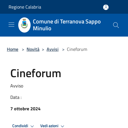
Salta al contenuto principale
Regione Calabria
Comune di Terranova Sappo
Minulio
Home
>
Novità
>
Avvisi
>
Cineforum
Cineforum
Avviso
Data :
7 ottobre 2024
Condividi
Vedi azioni