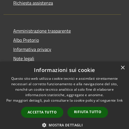
Richiesta assistenza
Amministrazione trasparente
Albo Pretorio
Informativa privacy
Note legali
×
Dichiarazione di accessibilità
Informazioni sui cookie
Questo sito web utilizza cookie tecnici e assimilati strettamente
necessari al corretto funzionamento e alla navigazione del sito,
nonché un cookie tecnico analitico al solo fine di elaborare
informazioni statistiche, aggregate e anonime.
RSS
Copyright © 2026 • Comune di
Per maggiori dettagli, può consultare la cookie policy al seguente
link
Accessibilità
Terranova Sappo Minulio •
Privacy
Municipium
Powered by
•
RIFIUTA TUTTO
ACCETTA TUTTO
Cookie
Accesso redazione
Mappa del sito
MOSTRA DETTAGLI