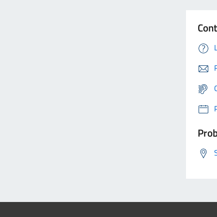
Cont
Prob