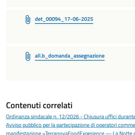
det_00094_17-06-2025
all.b_domanda_assegnazione
Contenuti correlati
Ordinanza sindacale n. 12/2026 - Chiusura uffici durante 
Avviso pubblico per la partecipazione di operatori commerc
manifestazione «TerranovaFoodExperience — La Notte d