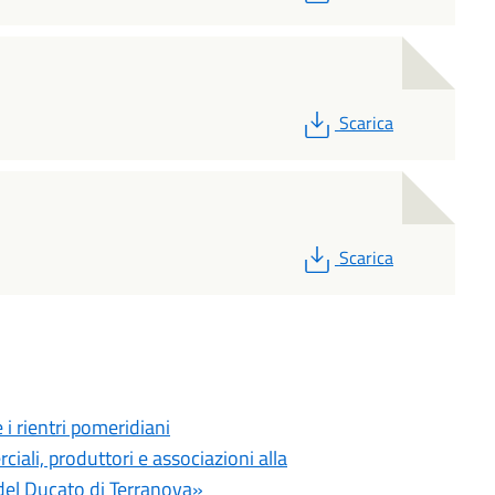
PDF
Scarica
PDF
Scarica
i rientri pomeridiani
iali, produttori e associazioni alla
el Ducato di Terranova»