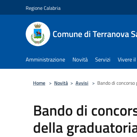
Salta al contenuto principale
Regione Calabria
Comune di Terranova S
Amministrazione
Novità
Servizi
Vivere 
Home
>
Novità
>
Avvisi
>
Bando di concorso p
Bando di concors
della graduatori