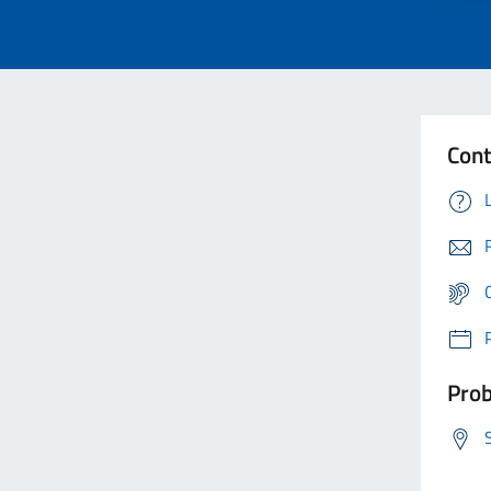
Cont
Prob