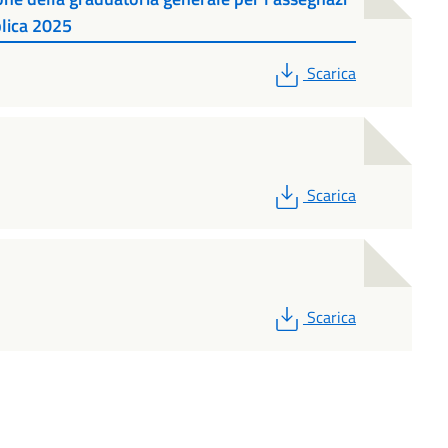
blica 2025
PDF
Scarica
PDF
Scarica
PDF
Scarica