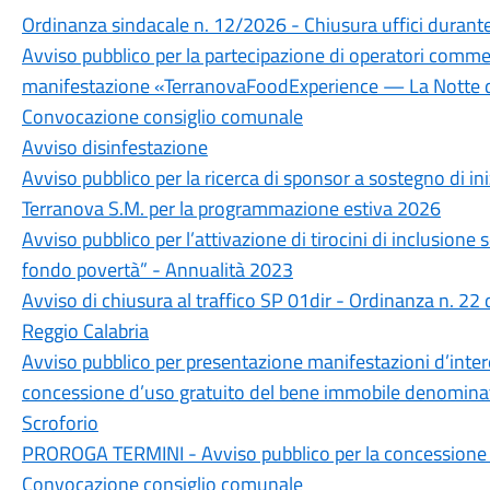
Ordinanza sindacale n. 12/2026 - Chiusura uffici durante 
Avviso pubblico per la partecipazione di operatori commerc
manifestazione «TerranovaFoodExperience — La Notte d
Convocazione consiglio comunale
Avviso disinfestazione
Avviso pubblico per la ricerca di sponsor a sostegno di i
Terranova S.M. per la programmazione estiva 2026
Avviso pubblico per l’attivazione di tirocini di inclusione s
fondo povertà” - Annualità 2023
Avviso di chiusura al traffico SP 01dir - Ordinanza n. 22
Reggio Calabria
Avviso pubblico per presentazione manifestazioni d’intere
concessione d’uso gratuito del bene immobile denominato
Scroforio
PROROGA TERMINI - Avviso pubblico per la concessione in
Convocazione consiglio comunale