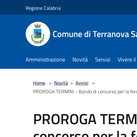
Salta al contenuto principale
Regione Calabria
Comune di Terranova S
Amministrazione
Novità
Servizi
Vivere 
Home
>
Novità
>
Avvisi
>
PROROGA TERMINI - Bando di concorso per la formaz
PROROGA TERMIN
concorso per la 