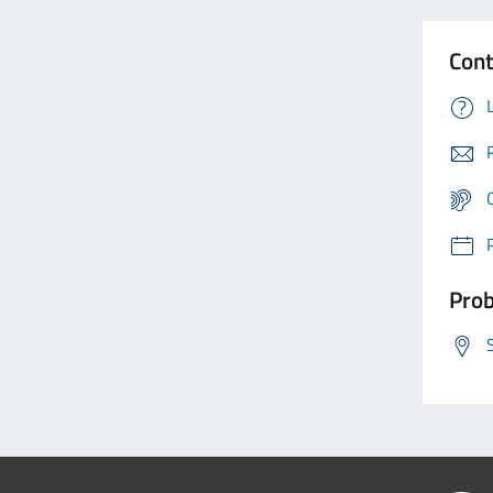
Cont
Prob