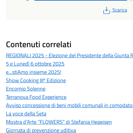
PDF
Scarica
Contenuti correlati
REGIONALI 2025 - Elezione del Presidente della Giunta 
5 e Lunedì 6 ottobre 2025
e...stiAmo insieme 2025!
Show Cooking IIIº Edizione
Encomio Solenne
Terranova Food Experience
Avviso concessione di beni mobili comunali in comodat
La voce della Seta
Mostra d’Arte “FLOWERS” di Stefania Hepeisen
Giornata di prevenzione uditiva