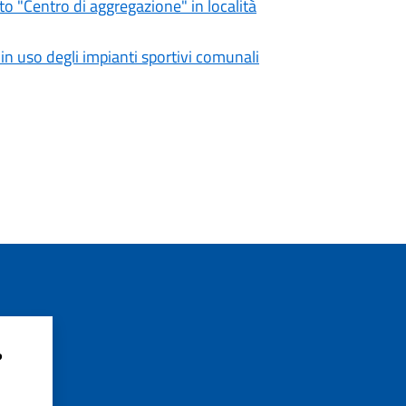
 "Centro di aggregazione" in località
 uso degli impianti sportivi comunali
?