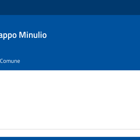
appo Minulio
il Comune
e