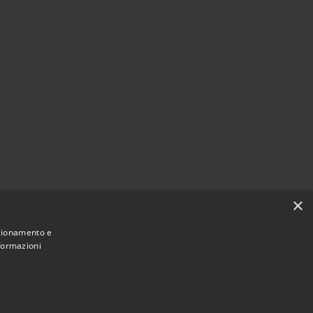
×
nzionamento e
nformazioni
Municipium
e di Terranova Sappo Minulio • Powered by
•