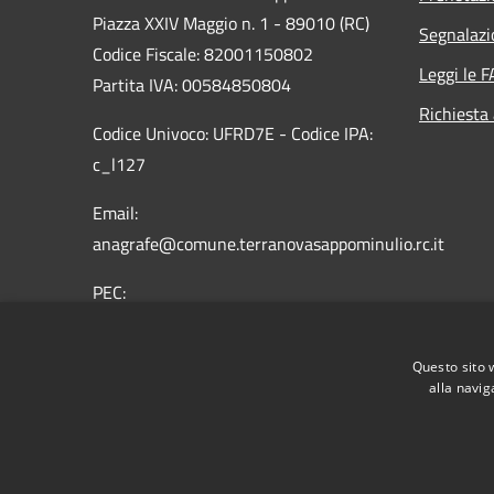
Piazza XXIV Maggio n. 1 - 89010 (RC)
Segnalazi
Codice Fiscale: 82001150802
Leggi le 
Partita IVA: 00584850804
Richiesta
Codice Univoco: UFRD7E - Codice IPA:
c_l127
Email:
anagrafe@comune.terranovasappominulio.rc.it
PEC:
protocollo.terranovasappominulio@asmepec.it
Centralino Unico: 0966 619004
Questo sito 
alla navig
RSS
Accessibilità
Privacy
Cookie
Mappa de