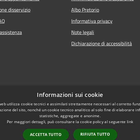
one disservizio
Albo Pretorio
FAQ
Informativa privacy
 assistenza
Note legali
Dichiarazione di accessibilità
Informazioni sui cookie
web utilizza cookie tecnici e assimilati strettamente necessari al corretto fu
azione del sito, nonché un cookie tecnico analitico al solo fine di elaborare i
statistiche, aggregate e anonime.
Per maggiori dettagli, può consultare la cookie policy al seguente
link
RIFIUTA TUTTO
ACCETTA TUTTO
l sito
Copyright © 2026 • Comun