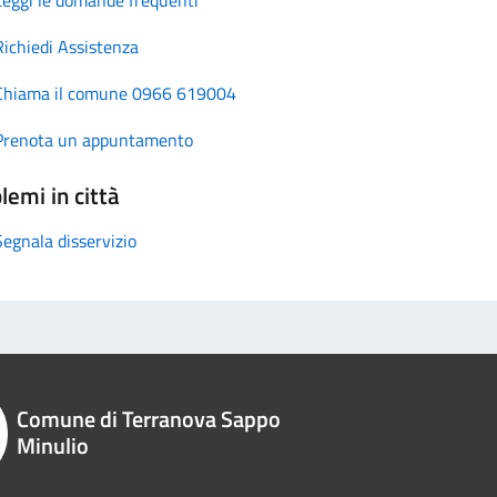
Richiedi Assistenza
Chiama il comune 0966 619004
Prenota un appuntamento
lemi in città
Segnala disservizio
Comune di Terranova Sappo
Minulio