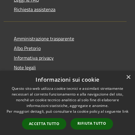
Richiesta assistenza
Amministrazione trasparente
Albo Pretorio
Informativa privacy
Note legali
×
Dichiarazione di accessibilità
Informazioni sui cookie
Questo sito web utilizza cookie tecnici e assimilati strettamente
necessari al corretto funzionamento e alla navigazione del sito,
nonché un cookie tecnico analitico al solo fine di elaborare
informazioni statistiche, aggregate e anonime.
RSS
Copyright © 2026 • Comune di
Per maggiori dettagli, può consultare la cookie policy al seguente
link
Accessibilità
Terranova Sappo Minulio •
Privacy
Municipium
Powered by
•
RIFIUTA TUTTO
ACCETTA TUTTO
Cookie
Accesso redazione